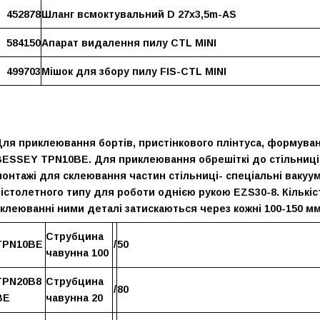
452878
Шланг всмоктувальний D 27x3,5m-AS
584150
Апарат видалення пилу CTL MINI
499703
Мішок для збору пилу FIS-CTL MINI
Для приклеювання бортів, пристінкового плінтуса, формува
BESSEY TPN10BE. Для приклеювання обрешіткі до стільниці
монтажі для склеювання частин стільниці- спеціальні ваку
істолетного типу для роботи однією рукою EZS30-8. Кількі
клеюванні ними деталі затискаються через кожні 100-150 мм
Струбцина
TPN10BE
/
50
чавунна 100
TPN20B8
Струбцина
/
80
BE
чавунна 20