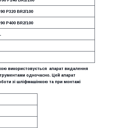
D90 P320 BR2/100
D90 P400 BR2/100
.
лкою використовується апарат видалення
трументами одночасно. Цей апарат
оботи зі шліфмашінкою та при монтажі