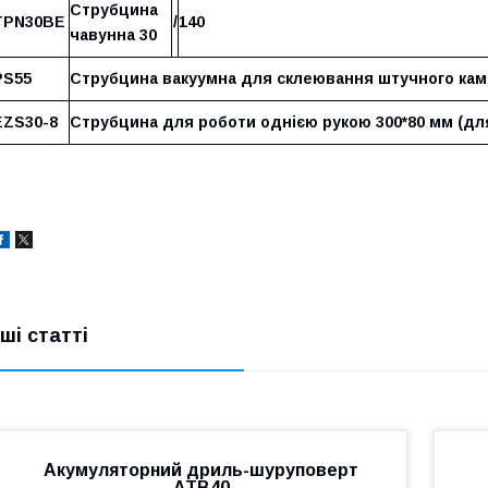
Струбцина
TPN30BE
/
140
чавунна 30
PS55
Струбцина вакуумна для склеювання штучного кам
EZS30-8
Струбцина для роботи однією рукою 300*80 мм (для
нші статті
Акумуляторний дриль-шуруповерт
ATB40