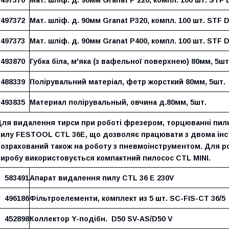
497372
Мат. шліф. д. 90мм Granat P320, компл. 100 шт. STF 
497373
Мат. шліф. д. 90мм Granat P400, компл. 100 шт. STF 
493870
Губка біла, м'яка (з вафельної поверхнею) 80мм, 5шт
488339
Полірувальний матеріал, фетр жорсткий 80мм, 5шт.
493835
Материал полірувальный, овчина д.80мм, 5шт.
Для видалення тирси при роботі фрезером, торцюванні пи
пилу FESTOOL CTL 36E, що дозволяє працювати з двома інс
розрахований також на роботу з пневмоінструментом. Для р
виробу використовується компактний пилосос CTL MINI.
583491
Апарат видалення пилу CTL 36 E 230V
496186
Фільтроелементи, комплект из 5 шт. SC-FIS-CT 36/5
452898
Коллектор Y-подібн. D50 SV-AS/D50 V