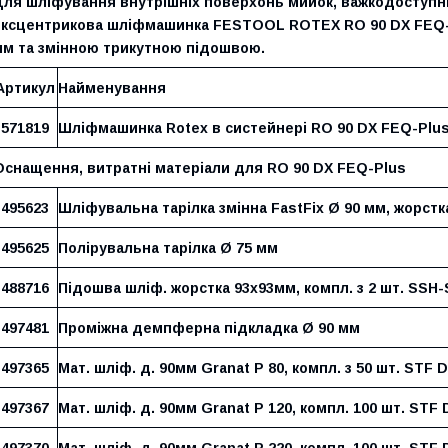
Для шліфування внутрішніх поверхонь мийок, важкодоступни
ексцентрикова шліфмашинка FESTOOL ROTEX RO 90 DX FEQ-P
мм та змінною трикутною підошвою.
Артикул
Найменування
571819
Шліфмашинка Rotex в систейнері RO 90 DX FEQ-Plu
Оснащення, витратні матеріали для RO 90 DX FEQ-Plus
495623
Шліфувальна тарілка змінна FastFix Ø 90 мм, жорстк
495625
Полірувальна тарілка Ø 75 мм
488716
Підошва шліф. жорстка 93х93мм, компл. з 2 шт. SSH-S
497481
Проміжна демпферна підкладка Ø 90 мм
497365
Мат. шліф. д. 90мм Granat P 80, компл. з 50 шт. STF D
497367
Мат. шліф. д. 90мм Granat P 120, компл. 100 шт. STF 
497370
Мат. шліф. д. 90мм Granat P 220, компл. 100 шт. STF 