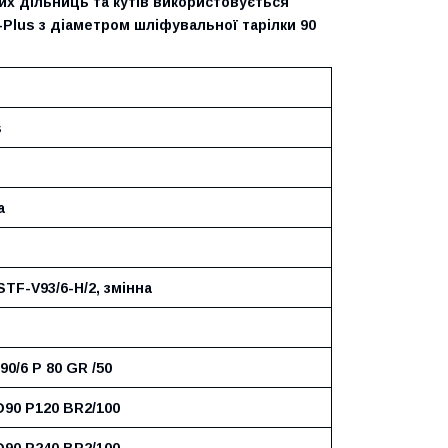
х дільниць та кутів використовується
lus з діаметром шліфувальної тарілки 90
s
а
TF-V93/6-H/2, змінна
90/6 P 80 GR /50
D90 P120 BR2/100
D90 P240 BR2/100