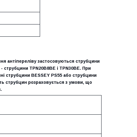
ння антіпереліву застосовуються струбцини
 - струбцини TPN20B8BE і TPN30BE. При
умні струбцини BESSEY PS55 або струбцини
сть струбцин розраховується з умови, що
.