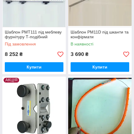
Шаблон PMT111 під меблеву
Шаблон PM11D під шканти та
фурнітуру Т-подібний
конфірмати
Під замовлення
В наявності
8 252
3 690
₴
₴
Купити
Купити
АКЦІЯ