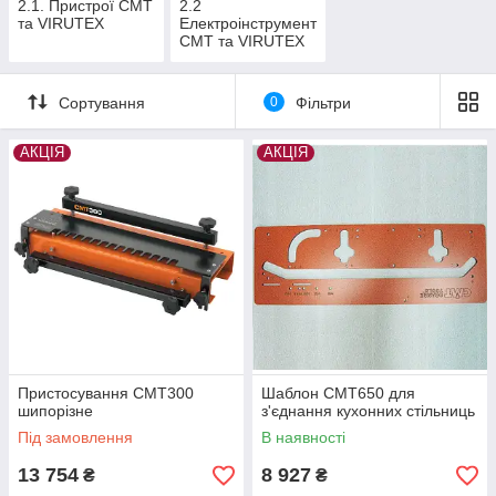
2.1. Пристрої CMT
2.2
та VIRUTEX
Електроінструмент
CMT та VIRUTEX
Сортування
0
Фільтри
АКЦІЯ
АКЦІЯ
Пристосування СМТ300
Шаблон СМТ650 для
шипорізне
з'єднання кухонних стільниць
Під замовлення
В наявності
13 754
8 927
₴
₴