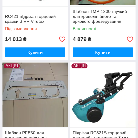
Шаблон TMP-1200 гнучкий
RC421 пІдрізач торцевий
для криволінійного та
крайки 3 мм Virutex
аркового фрезерування
Під замовлення
В наявності
14 013
4 879
₴
₴
Купити
Купити
АКЦІЯ
АКЦІЯ
Шаблон PFE60 для
Підрізач RC321S торцевий
стикування стільниць
для крайки товщиною 3 мм