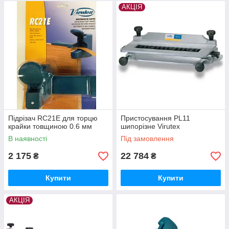
АКЦІЯ
Підрізач RC21E для торцю
Пристосування PL11
крайки товщиною 0.6 мм
шипорізне Virutex
В наявності
Під замовлення
2 175
22 784
₴
₴
Купити
Купити
АКЦІЯ