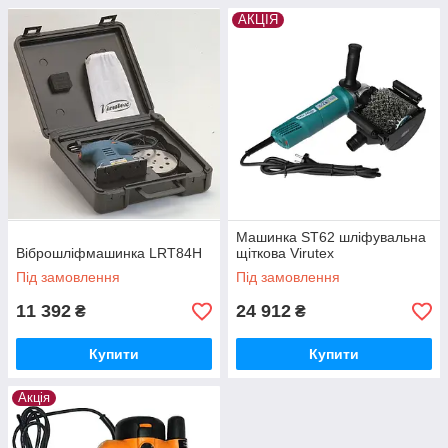
АКЦІЯ
Машинка ST62 шліфувальна
Віброшліфмашинка LRT84H
щіткова Virutex
Під замовлення
Під замовлення
11 392
24 912
₴
₴
Купити
Купити
Акція