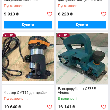
Під замовлення
Під замовлення
9 913
6 228
₴
₴
Купити
Купити
АКЦІЯ
АКЦІЯ
Електрорубанок CE35E
Фрезер CMT12 для крайок
Virutex
Під замовлення
В наявності
10 640
16 141
₴
₴