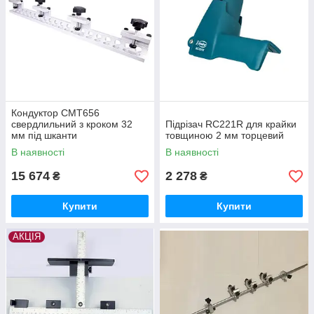
Кондуктор CMT656
свердлильний з кроком 32
Підрізач RC221R для крайки
мм під шканти
товщиною 2 мм торцевий
В наявності
В наявності
15 674
2 278
₴
₴
Купити
Купити
АКЦІЯ