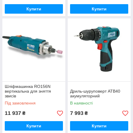
Купити
Купити
Шліфмашинка RO156N
вертикальна для зняття
Дриль-шуруповерт ATB40
звисів
акумуляторний
Під замовлення
В наявності
11 937
7 993
₴
₴
Купити
Купити