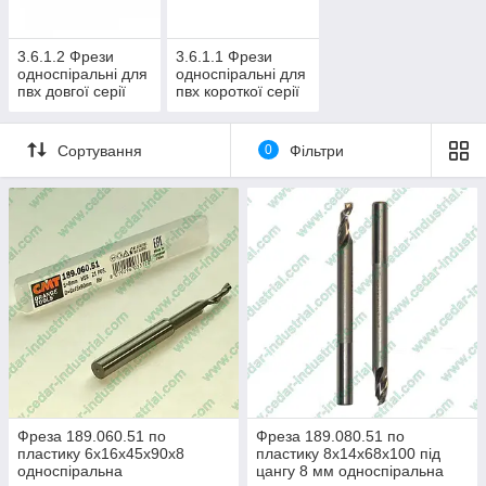
3.6.1.2 Фрези
3.6.1.1 Фрези
односпіральні для
односпіральні для
пвх довгої серії
пвх короткої серії
Сортування
0
Фільтри
Фреза 189.060.51 по
Фреза 189.080.51 по
пластику 6х16х45х90х8
пластику 8х14х68х100 під
односпіральна
цангу 8 мм односпіральна