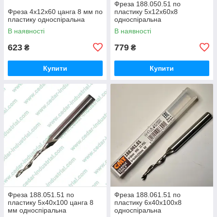
Фреза 188.050.51 по
Фреза 4х12х60 цанга 8 мм по
пластику 5х12х60х8
пластику односпіральна
односпіральна
В наявності
В наявності
623
779
₴
₴
Купити
Купити
Фреза 188.051.51 по
Фреза 188.061.51 по
пластику 5х40х100 цанга 8
пластику 6х40х100х8
мм односпіральна
односпіральна