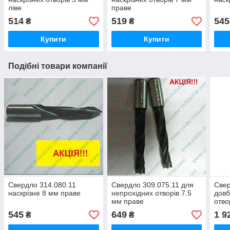
ліве
праве
514
519
545
₴
₴
Купити
Купити
Подібні товари компанії
Свердло 314.080.11
Свердло 309.075.11 для
Свер
наскрізне 8 мм праве
непрохідних отворів 7.5
довб
мм праве
отво
545
649
1 9
₴
₴