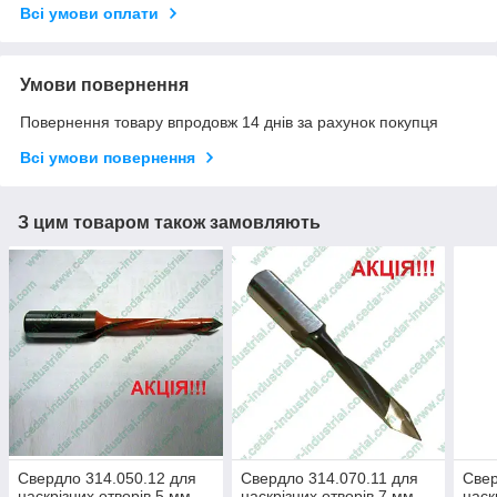
Всі умови оплати
Умови повернення
Повернення товару впродовж 14 днів за рахунок покупця
Всі умови повернення
З цим товаром також замовляють
Свердло 314.050.12 для
Свердло 314.070.11 для
Свер
наскрізних отворів 5 мм
наскрізних отворів 7 мм
наск