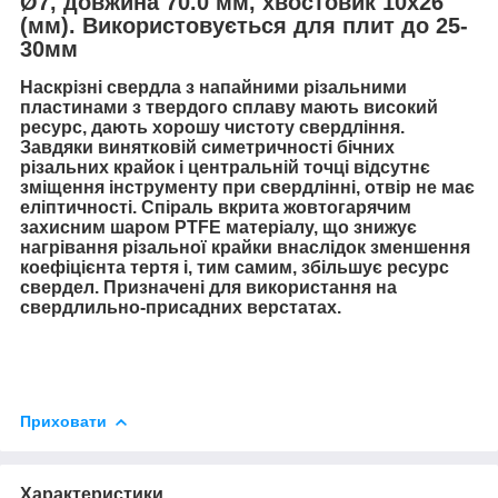
Ø7,
довжина 70.0 мм, хвостовик 10х26
(мм). Використовується для плит до 25-
30мм
Наскрізні свердла з напайними різальними
пластинами з твердого сплаву мають високий
ресурс, дають хорошу чистоту свердління.
Завдяки винятковій симетричності бічних
різальних крайок і центральній точці відсутнє
зміщення інструменту при свердлінні, отвір не має
еліптичності. Спіраль вкрита жовтогарячим
захисним шаром PTFE матеріалу, що знижує
нагрівання різальної крайки внаслідок зменшення
коефіцієнта тертя і, тим самим, збільшує ресурс
свердел. Призначені для використання на
свердлильно-присадних верстатах.
Приховати
Характеристики