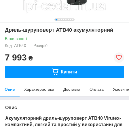
Дриль-шуруповерт ATB40 акумуляторний
В наявності
Код: ATB40
Роздріб
7 993
₴
Купити
Опис
Характеристики
Доставка
Оплата
Умови п
Опис
Акумуляторний дриль-шуруповерт ATB40 Virutex-
компактний, легкий та простий у використанні для