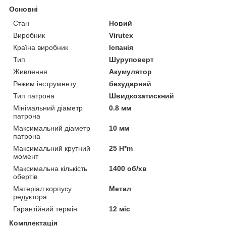
Основні
Стан
Новий
Виробник
Virutex
Країна виробник
Іспанія
Тип
Шуруповерт
Живлення
Акумулятор
Режим інструменту
безударний
Тип патрона
Швидкозатискний
Мінімальний діаметр
0.8 мм
патрона
Максимальний діаметр
10 мм
патрона
Максимальний крутний
25 H*m
момент
Максимальна кількість
1400 об/хв
обертів
Матеріал корпусу
Метал
редуктора
Гарантійний термін
12 міс
Комплектація