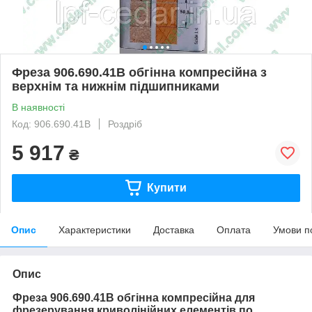
Фреза 906.690.41B обгінна компресійна з
верхнім та нижнім підшипниками
В наявності
Код: 906.690.41B
Роздріб
5 917
₴
Купити
Опис
Характеристики
Доставка
Оплата
Умови п
Опис
Фреза 906.690.41B обгінна компресійна
для
фрезерування криволінійних елементів по