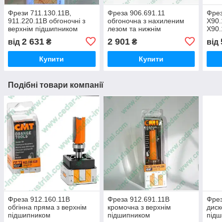
Фрези 711.130.11B,
Фреза 906.691.11
Фре
911.220.11B обгоночні з
обгоночна з нахиленим
X90.
верхнім підшипником
лезом та нижнім
X90.
підшипником
комп
2 631
2 901
від
₴
₴
від
з пл
Купити
Купити
Подібні товари компанії
Фреза 912.160.11B
Фреза 912.691.11B
Фрез
обгінна пряма з верхнім
кромочна з верхнім
диск
підшипником
підшипником
під