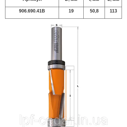
906.690.41В
19
50,8
113