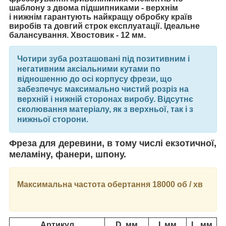
шаблону
з двома підшипниками - верхнім
і нижнім
гарантують найкращу обробку країв
виробів та довгий строк експлуатації. Ідеальне
балансування.
Хвостовик - 12 мм.
Чотири зуба розташовані під позитивним і
негативним аксіальними кутами по
відношенню до осі корпусу фрези, що
забезпечує максимально чистий розріз на
верхній і нижній сторонах виробу. Відсутнє
сколювання матеріалу, як з верхньої, так і з
нижньої сторони.
Фреза для деревини, в тому числі екзотичної,
меламіну, фанери, шпону.
Максимальна частота обертання 18000 об / хв
Артикул
D, мм
I, мм
L, мм