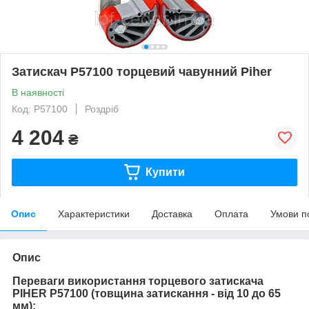
Затискач P57100 торцевий чавунний Piher
В наявності
Код: P57100
Роздріб
4 204
₴
Купити
Опис
Характеристики
Доставка
Оплата
Умови п
Опис
Переваги використання торцевого затискача
PIHER
P57100
(т
овщина затискання - від 10 до 65
мм)
: