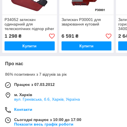
P34052 затискач
Затискач P30001 для
Зати
одинарний для
зварювання кутовий
гори
телескопічних підпор piher
3400
1 298
6 591
2 6
₴
₴
Купити
Купити
Про нас
86% позитивних з 7 відгуків за рік
Працює з 07.03.2012
м. Харків
вул. Греківська, б.6, Харків, Україна
Контакти
Сьогодні працює з 10:00 до 17:00
Показати весь графік роботи