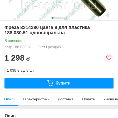
Фреза 8х14х80 цанга 8 для пластика
188.080.51 односпіральна
В наявності
Код: 188.080.51
Опт і роздріб
1 298
₴
1 038 ₴
від 5 шт.
Купити
Опис
Характеристики
Доставка
Оплата
Умови п
Опис