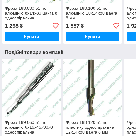
Фреза 188.080.51 по
Фреза 188.100.51 по
Фрез
алюмінію 8х14х80 цанга 8
алюмінію 10х14х80 цанга
алюм
односпіральна
8 мм
одно
1 298
1 557
1 9
₴
₴
Купити
Купити
Подібні товари компанії
Фреза 189.060.51 по
Фреза 188.120.51 по
Фрез
алюмінію 6х16х45х90х8
пластику односпіральна
одно
односпіральна
12х14х80 цанга 8 мм
плас