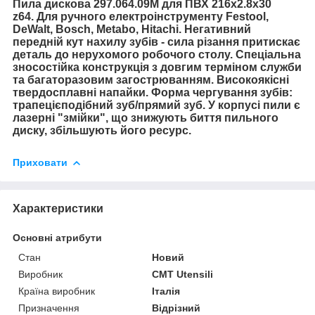
Пила дискова
297.064.09M д
ля ПВХ
216x2.8x30
z64.
Для ручного електроінструменту
Festool,
DeWalt, Bosch, Metabo, Hitachi
.
Негативний
передній кут нахилу зубів - сила різання притискає
деталь до нерухомого робочого столу.
Спеціальна
зносостійка конструкція з довгим терміном служби
та багаторазовим загострюванням. Високоякісні
твердосплавні напайки. Форма чергування зубів:
трапецієподібний зуб/прямий зуб. У корпусі пили є
лазерні "змійки", що знижують биття пильного
диску, збільшують його ресурс.
Приховати
Характеристики
Основні атрибути
Стан
Новий
Виробник
CMT Utensili
Країна виробник
Італія
Призначення
Відрізний