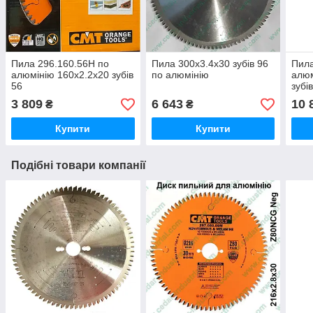
Пила 296.160.56H по
Пила 300x3.4x30 зубів 96
Пила
алюмінію 160х2.2х20 зубів
по алюмінію
алюм
56
зубі
3 809
6 643
10 
₴
₴
Купити
Купити
Подібні товари компанії