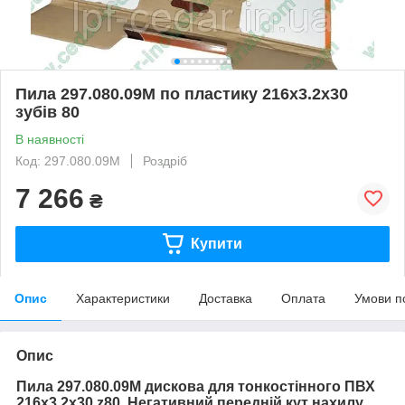
Пила 297.080.09M по пластику 216x3.2x30
зубів 80
В наявності
Код: 297.080.09M
Роздріб
7 266
₴
Купити
Опис
Характеристики
Доставка
Оплата
Умови п
Опис
Пила 297.080.09M дискова для тонкостінного ПВХ
216x3.2x30 z80.
Негативний передній кут нахилу