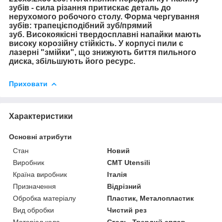
зубів - сила різання притискає деталь до
нерухомого робочого столу. Форма чергування
зубів: трапецієподібний зуб/прямий
зуб.
Високоякісні твердосплавні напайки мають
високу корозійну стійкість. У корпусі пили є
лазерні "змійки", що знижують биття пильного
диска, збільшують його ресурс.
Приховати
Характеристики
Основні атрибути
Стан
Новий
Виробник
CMT Utensili
Країна виробник
Італія
Призначення
Відрізний
Обробка матеріалу
Пластик, Металопластик
Вид обробки
Чистий рез
Матеріал кола
Сталь, Твердий сплав