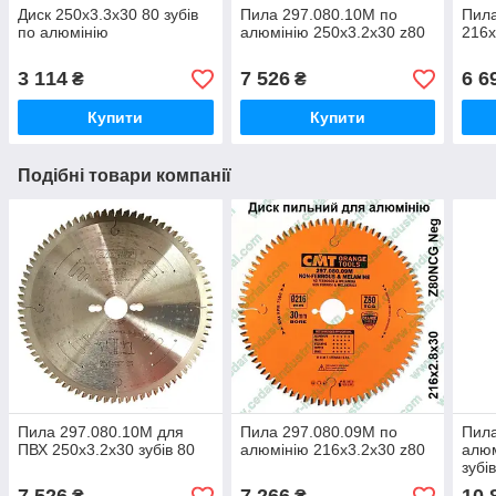
Диск 250х3.3х30 80 зубів
Пила 297.080.10M по
Пила
по алюмінію
алюмінію 250x3.2x30 z80
216x
3 114
7 526
6 6
₴
₴
Купити
Купити
Подібні товари компанії
Пила 297.080.10M для
Пила 297.080.09M по
Пила
ПВХ 250x3.2x30 зубів 80
алюмінію 216x3.2x30 z80
алюм
зубі