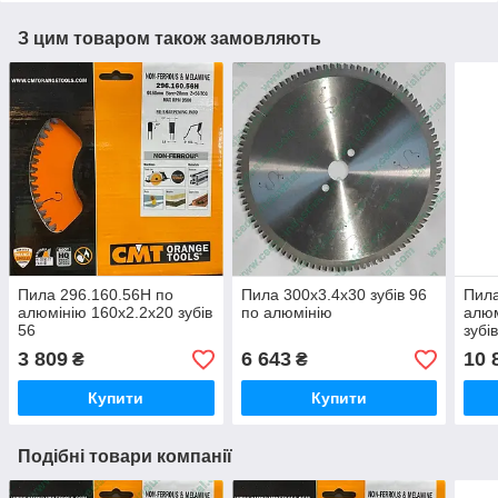
З цим товаром також замовляють
Пила 296.160.56H по
Пила 300x3.4x30 зубів 96
Пила
алюмінію 160х2.2х20 зубів
по алюмінію
алюм
56
зубі
3 809
6 643
10 
₴
₴
Купити
Купити
Подібні товари компанії