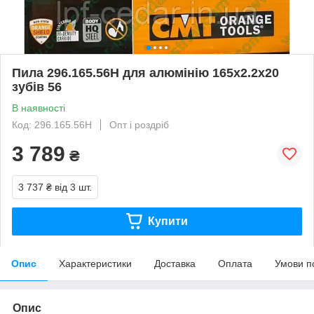
Пила 296.165.56H для алюмінію 165х2.2х20
зубів 56
В наявності
Код: 296.165.56H
Опт і роздріб
3 789
₴
3 737 ₴
від 3 шт.
Купити
Опис
Характеристики
Доставка
Оплата
Умови п
Опис