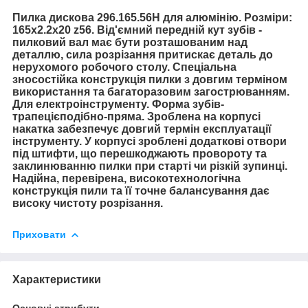
Пилка дискова 296.165.56H для алюмінію. Розміри:
165х2.2х20 z56.
Від'ємний передній кут зубів -
пилковий вал має бути розташованим над
деталлю, сила розрізання притискає деталь до
нерухомого робочого столу.
Спеціальна
зносостійка конструкція пилки з довгим терміном
використання та багаторазовим загострюванням.
Для електроінструменту.
Форма зубів-
трапецієподібно-пряма.
Зроблена на корпусі
накатка забезпечує довгий термін експлуатації
інструменту. У корпусі зроблені додаткові отвори
під штифти, що перешкоджають провороту та
заклинюванню пилки при старті чи різкій зупинці.
Надійна, перевірена, високотехнологічна
конструкція пили та її точне балансування дає
високу чистоту розрізання.
Приховати
Характеристики
Основні атрибути