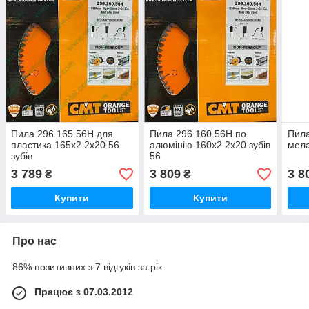
Пила 296.165.56H для
Пила 296.160.56H по
Пила
пластика 165х2.2х20 56
алюмінію 160х2.2х20 зубів
мела
зубів
56
3 789
3 809
3 8
₴
₴
Купити
Купити
Про нас
86% позитивних з 7 відгуків за рік
Працює з 07.03.2012