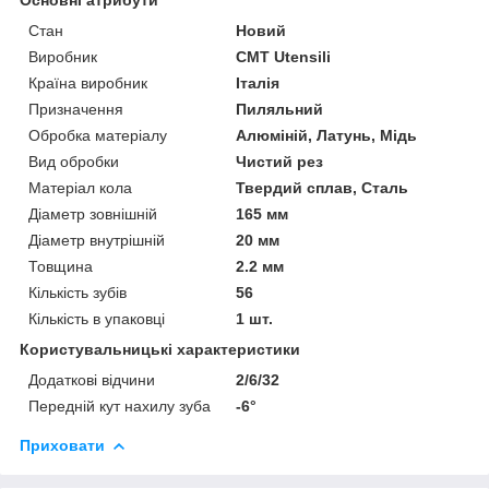
Стан
Новий
Виробник
CMT Utensili
Країна виробник
Італія
Призначення
Пиляльний
Обробка матеріалу
Алюміній, Латунь, Мідь
Вид обробки
Чистий рез
Матеріал кола
Твердий сплав, Сталь
Діаметр зовнішній
165 мм
Діаметр внутрішній
20 мм
Товщина
2.2 мм
Кількість зубів
56
Кількість в упаковці
1 шт.
Користувальницькі характеристики
Додаткові відчини
2/6/32
Передній кут нахилу зуба
-6°
Приховати