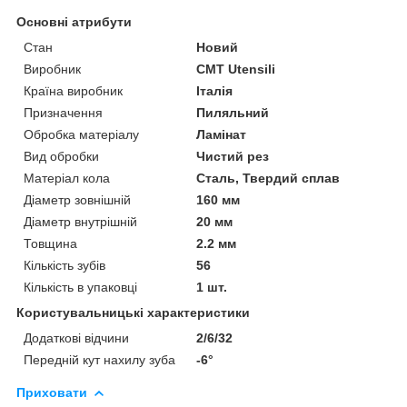
Основні атрибути
Стан
Новий
Виробник
CMT Utensili
Країна виробник
Італія
Призначення
Пиляльний
Обробка матеріалу
Ламінат
Вид обробки
Чистий рез
Матеріал кола
Сталь, Твердий сплав
Діаметр зовнішній
160 мм
Діаметр внутрішній
20 мм
Товщина
2.2 мм
Кількість зубів
56
Кількість в упаковці
1 шт.
Користувальницькі характеристики
Додаткові відчини
2/6/32
Передній кут нахилу зуба
-6°
Приховати