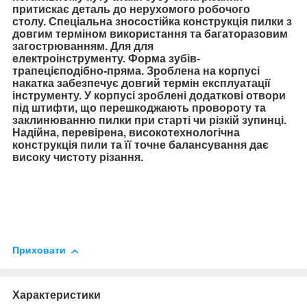
притискає деталь до нерухомого робочого
столу.
Спеціальна зносостійка конструкція пилки з
довгим терміном використання та багаторазовим
загострюванням. Для для
електроінструменту.
Форма зубів-
трапецієподібно-пряма.
Зроблена на корпусі
накатка забезпечує довгий термін експлуатації
інструменту. У корпусі зроблені додаткові отвори
під штифти, що перешкоджають провороту та
заклинюванню пилки при старті чи різкій зупинці.
Надійна, перевірена, високотехнологічна
конструкція пили та її точне балансування дає
високу чистоту різання.
Приховати
Характеристики