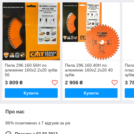
Пила 296.160.56H по
Пила 296.160.40H по
Пила
алюмінію 160х2.2х20 зубів
алюмінію 160х2.2х20 40
плас
56
зубів
зубі
3 809
2 906
3 7
₴
₴
Купити
Купити
Про нас
86% позитивних з 7 відгуків за рік
Працює з 07.03.2012