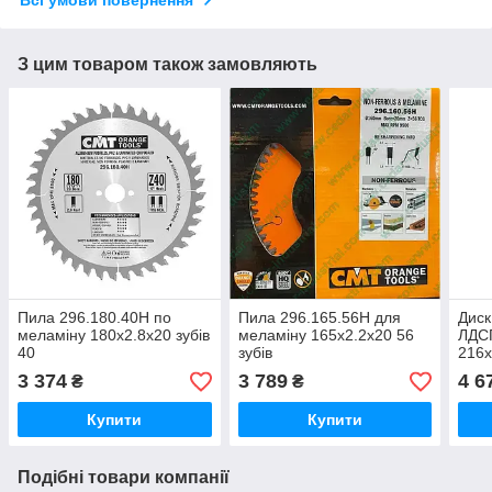
З цим товаром також замовляють
Пила 296.180.40H по
Пила 296.165.56H для
Диск
меламіну 180x2.8x20 зубів
меламіну 165х2.2х20 56
ЛДСП
40
зубів
216x
3 374
3 789
4 6
₴
₴
Купити
Купити
Подібні товари компанії