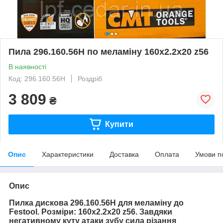
Пила 296.160.56H по меламіну 160х2.2х20 z56
В наявності
Код: 296.160.56H
Роздріб
3 809
₴
Купити
Опис
Характеристики
Доставка
Оплата
Умови п
Опис
Пилка дискова 296.160.56H для меламіну
до
Festool
. Розміри: 160х2.2х20 z56.
Завдяки
негативному куту атаки зубу сила різання