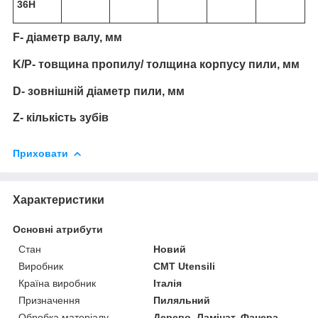
36H
F- діаметр валу, мм
K/P- товщина пропилу/ толщина корпусу пили, мм
D- зовнішній діаметр пили, мм
Z- кількість зубів
Приховати
Характеристики
Основні атрибути
Стан
Новий
Виробник
CMT Utensili
Країна виробник
Італія
Призначення
Пиляльний
Обробка матеріалу
Дерево, Ламінат, Фанера