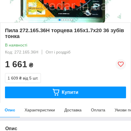
Пила 272.165.36H торцева 165х1.7х20 36 зубів
тонка
В наявності
Код: 272.165.36H
Опт і роздріб
1 661
₴
1 609 ₴
від 5 шт.
Купити
Опис
Характеристики
Доставка
Оплата
Умови п
Опис