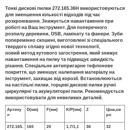
Тонкі дискові пилки 272.165.36H використовуються
для зменшення кількості відходів під час
розкроювання. Знижується навантаження при
роботі на Ваш інструмент. Для поперечного
розпилу деревини, OSB, ламінату та фанери. Зуби
поперемінно скошені, виготовлені зі спеціального
твердого сплаву згідно нової технології,
новий метод кутового загострення, який знижує
навантаження на пилку та підвищує швидкість
різання. Спеціальне антипригарне тефлонове
покриття, що зменшує налипання матеріалу на
інструмент, захищає від корозії. Встановлюються
на настільні пилки, торцеві дискові пилки ручні
циркулярні та акумуляторні пили. Рекомендується
використовувати для невеликих деталей.
Артику
D(мм)
F(мм)
K/Р(мм)
Z
Ціна,єв
л
ро
272.165.
165
20
1,7/1,1
36
32