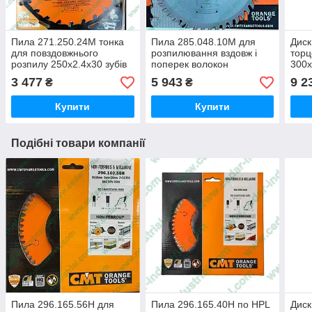
Пила 271.250.24M тонка
Пила 285.048.10M для
Диск
для повздовжнього
розпилювання вздовж і
тор
розпилу 250х2.4х30 зубів
поперек волокон
300x
24
250х3.2х30 зубів 48
3 477
5 943
9 2
₴
₴
Купити
Купити
Подібні товари компанії
Пила 296.165.56H для
Пила 296.165.40H по HPL
Диск