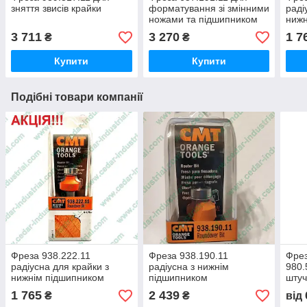
зняття звисів крайки
форматування зі змінними
раді
ножами та підшипником
нижн
3 711
3 270
1 7
₴
₴
Купити
Купити
Подібні товари компанії
Фреза 938.222.11
Фреза 938.190.11
Фрез
радіусна для крайки з
радіусна з нижнім
980.
нижнім підшипником
підшипником
штуч
коні
1 765
2 439
₴
₴
від