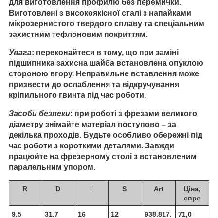
для виготовлення профилю без перемички.
Виготовлені з високоякісної сталі з напайками
мікрозернистого твердого сплаву та спеціальним
захистним тефлоновим покриттям.
Увага
: переконайтеся в тому, що при заміні
підшипника захисна шайба встановлена опуклою
стороною вгору. Неправильне вставлення може
призвести до ослаблення та відкручування
кріпильного гвинта під час роботи.
Засоби безпеки
: при роботі з фрезами великого
діаметру знімайте матеріал поступово – за
декілька проходів. Будьте особливо обережні під
час роботи з короткими деталями. Завжди
працюйте на фрезерному столі з встановленим
паралельним упором.
R
D
I
S
Art
Ціна,
євро
9.5
31.7
16
12
938.817.
71,0