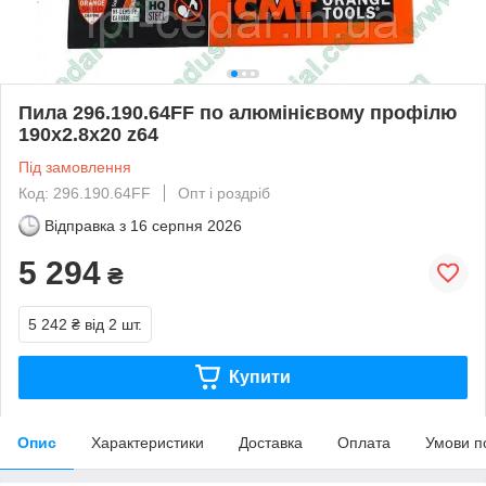
Пила 296.190.64FF по алюмінієвому профілю
190x2.8x20 z64
Під замовлення
Код: 296.190.64FF
Опт і роздріб
Відправка з
16 серпня 2026
5 294
₴
5 242 ₴
від 2 шт.
Купити
Опис
Характеристики
Доставка
Оплата
Умови п