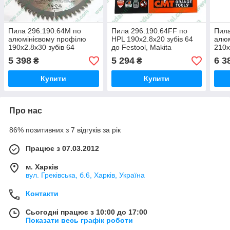
Пила 296.190.64M по
Пила 296.190.64FF по
Пила
алюмінієвому профілю
HPL 190x2.8x20 зубів 64
алюм
190x2.8x30 зубів 64
до Festool, Makita
210x
5 398
5 294
6 3
₴
₴
Купити
Купити
Про нас
86% позитивних з 7 відгуків за рік
Працює з 07.03.2012
м. Харків
вул. Греківська, б.6, Харків, Україна
Контакти
Сьогодні працює з 10:00 до 17:00
Показати весь графік роботи