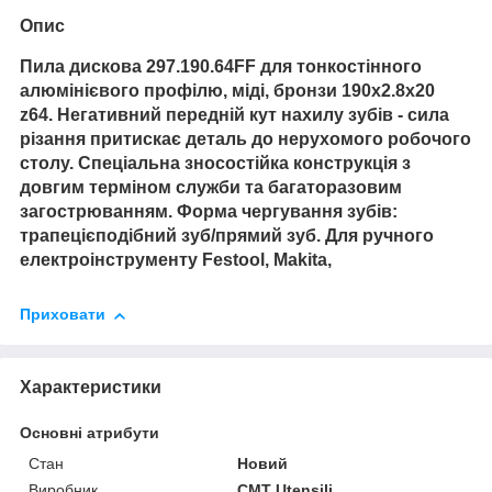
Опис
Пила дискова
297.190.64FF
для тонкостінного
алюмінієвого профілю, міді, бронзи 190x2.8x20
z64.
Негативний передній кут нахилу зубів - сила
різання притискає деталь до нерухомого робочого
столу.
Спеціальна зносостійка конструкція з
довгим терміном служби та багаторазовим
загострюванням. Форма чергування зубів:
трапецієподібний зуб/прямий зуб. Для ручного
електроінструменту
Festool, Makita,
Приховати
Характеристики
Основні атрибути
Стан
Новий
Виробник
CMT Utensili