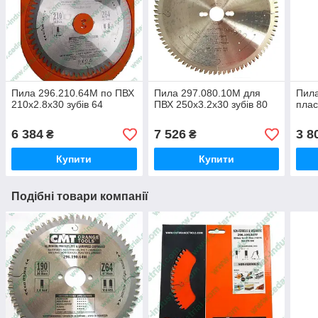
Пила 296.210.64M по ПВХ
Пила 297.080.10M для
Пила
210x2.8x30 зубів 64
ПВХ 250x3.2x30 зубів 80
плас
6 384
7 526
3 8
₴
₴
Купити
Купити
Подібні товари компанії