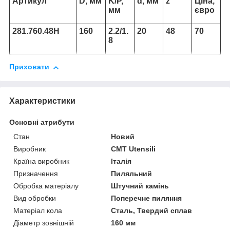
Артикул
D, мм
K/P,
d, мм
z
Ціна,
мм
євро
281.760.48Н
160
2.2/1.
20
48
70
8
Приховати
Характеристики
Основні атрибути
Стан
Новий
Виробник
CMT Utensili
Країна виробник
Італія
Призначення
Пиляльний
Обробка матеріалу
Штучний камінь
Вид обробки
Поперечне пиляння
Матеріал кола
Сталь, Твердий сплав
Діаметр зовнішній
160 мм