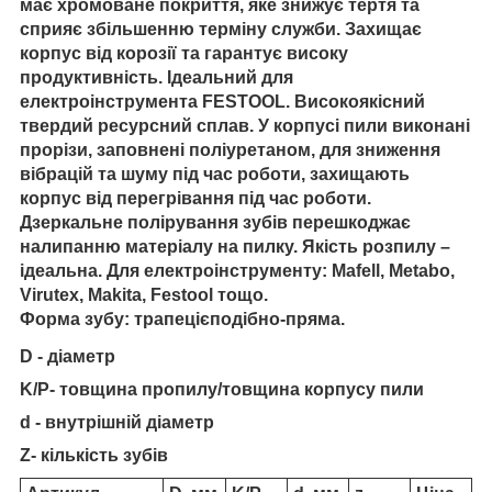
має хромоване покриття, яке знижує тертя та
сприяє збільшенню терміну служби. Захищає
корпус від корозії та гарантує високу
продуктивність. Ідеальний для
електроінструмента FESTOOL. Високоякісний
твердий ресурсний сплав. У корпусі пили виконані
прорізи, заповнені поліуретаном, для зниження
вібрацій та шуму під час роботи,
захищають
корпус від перегрівання під час роботи
.
Дзеркальне полірування зубів перешкоджає
налипанню матеріалу на пилку. Якість розпилу –
ідеальна. Для електроінструменту: Mafell, Metabo,
Virutex, Makita, Festool тощо.
Форма зубу: трапецієподібно-пряма.
D - діаметр
K/P- товщина пропилу/товщина корпусу пили
d - внутрішній діаметр
Z- кількість зубів