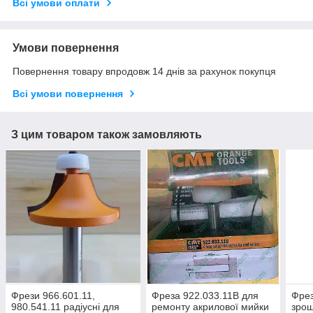
Всі умови оплати
Умови повернення
Повернення товару впродовж 14 днів за рахунок покупця
Всі умови повернення
З цим товаром також замовляють
Фрези 966.601.11,
Фреза 922.033.11B для
Фрез
980.541.11 радіусні для
ремонту акрилової мийки
зрощ