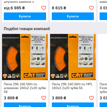
штучного каміння з
камі
конічним підшипником
6 695
8 615
3 0
від
₴
₴
Купити
Купити
Подібні товари компанії
Пила 296.160.56H по
Пила 296.160.56H по HPL
Пила
алюмінію 160х2.2х20 зубів
160х2.2х20 зубів 56
Fest
56
зубо
3 809
3 809
3 0
₴
₴
Купити
Купити