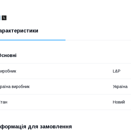
арактеристики
Основні
иробник
L&P
раїна виробник
Україна
Стан
Новий
нформація для замовлення