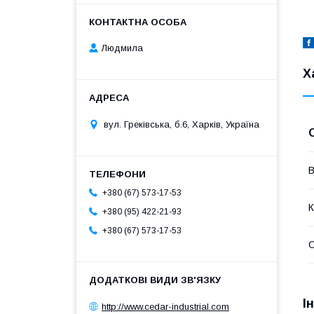
Людмила
Х
вул. Греківська, б.6, Харків, Україна
В
+380 (67) 573-17-53
К
+380 (95) 422-21-93
+380 (67) 573-17-53
І
http://www.cedar-industrial.com