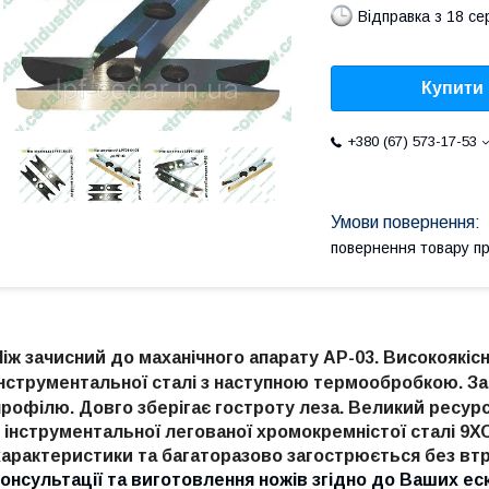
Відправка з 18 се
Купити
+380 (67) 573-17-53
повернення товару п
Ніж зачисний до маханічного апарату АР-03. Високоякіс
інструментальної сталі з наступною термообробкою.
За
профілю. Довго зберігає гостроту леза.
Великий ресурс
з інструментальної легованої хромокремністої сталі 9ХС,
характеристики та багаторазово загострюється без вт
консультації та виготовлення ножів згідно до Ваших ескі