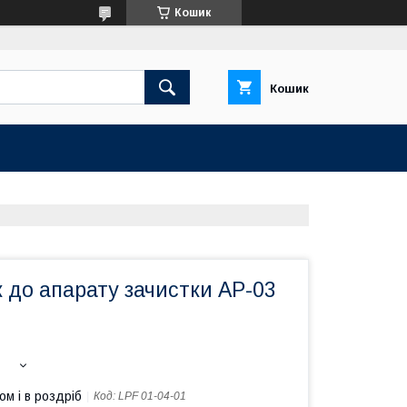
Кошик
Кошик
 до апарату зачистки АР-03
ом і в роздріб
Код:
LPF 01-04-01