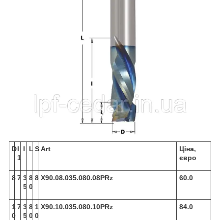
D
I
I
L
S
Art
Ціна,
1
євро
8
7
3
8
8
X90.08.035.080.08PRz
60.0
5
0
1
7
3
8
1
X90.10.035.080.10PRz
84.0
0
5
0
0