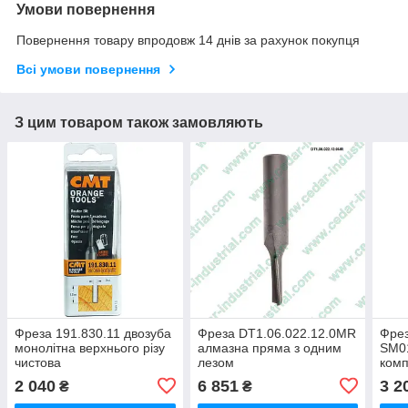
Умови повернення
Повернення товару впродовж 14 днів за рахунок покупця
Всі умови повернення
З цим товаром також замовляють
Фреза 191.830.11 двозуба
Фреза DT1.06.022.12.0MR
Фре
монолітна верхнього різу
алмазна пряма з одним
SM01
чистова
лезом
комп
покр
2 040
6 851
3 2
₴
₴