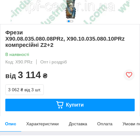
Фрези
X90.08.035.080.08PRz, X90.10.035.080.10PRz
компресійні Z2+2
В наявності
Код: X90.PRz
Опт і роздріб
3 114
від
₴
3 062 ₴
від 3 шт.
Купити
Опис
Характеристики
Доставка
Оплата
Умови п