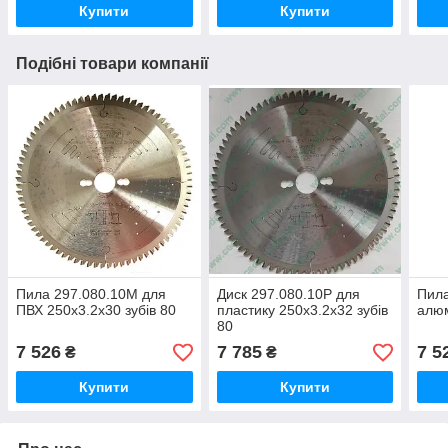
Купити
Купити
Подібні товари компанії
Пила 297.080.10M для
Диск 297.080.10P для
Пила
ПВХ 250x3.2x30 зубів 80
пластику 250x3.2x32 зубів
алюм
80
7 526
7 785
7 5
₴
₴
Купити
Купити