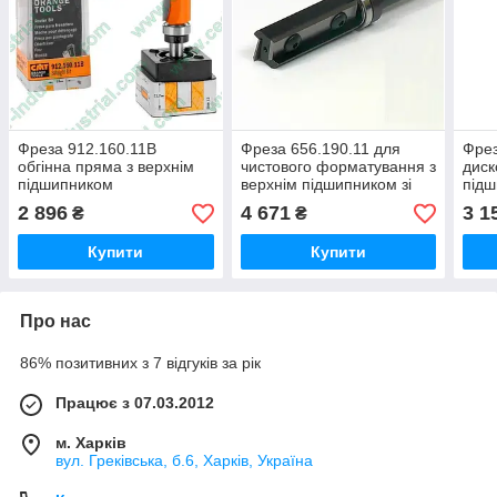
Фреза 912.160.11B
Фреза 656.190.11 для
Фрез
обгінна пряма з верхнім
чистового форматування з
диск
підшипником
верхнім підшипником зі
під
змінними ножами
2 896
4 671
3 1
₴
₴
Купити
Купити
Про нас
86% позитивних з 7 відгуків за рік
Працює з 07.03.2012
м. Харків
вул. Греківська, б.6, Харків, Україна