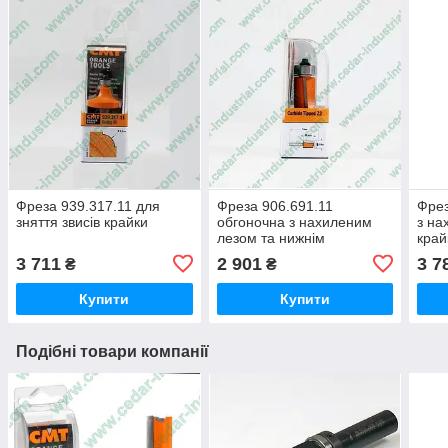
Фреза 939.317.11 для
Фреза 906.691.11
Фрез
зняття звисів крайки
обгоночна з нахиленим
з на
лезом та нижнім
кра
підшипником
3 711
2 901
3 7
₴
₴
Купити
Купити
Подібні товари компанії