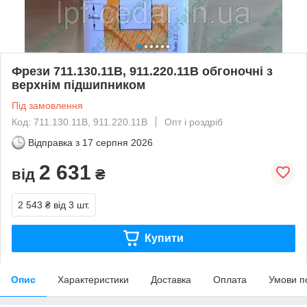
Фрези 711.130.11B, 911.220.11B обгоночні з
верхнім підшипником
Під замовлення
Код: 711.130.11B, 911.220.11B
Опт і роздріб
Відправка з
17 серпня 2026
2 631
від
₴
2 543 ₴
від 3 шт.
Купити
Опис
Характеристики
Доставка
Оплата
Умови п