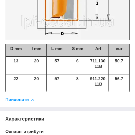
D mm
I mm
L mm
S mm
Art
eur
13
20
57
6
711.130.
50.7
11B
22
20
57
8
911.220.
56.7
11B
Приховати
Характеристики
Основні атрибути