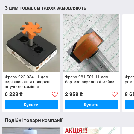
З цим товаром також замовляють
Фреза 922.034.11 для
Фреза 981.501.11 для
Фрез
вирівнювання поверхні
бортика акрилової мийки
ремо
штучного каміння
6 228
2 958
8 6
₴
₴
Купити
Купити
Подібні товари компанії