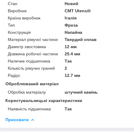
Стан
Новий
Виробник
CMT Utensili
Країна виробник
Італія
Тип
Фреза
Конструкція
Напайна
Матеріал ріжучої частини
Твердий сплав
Діаметр хвостовика
12 мм
Довжина робочої частини
25.4 мм
Наличие подшипника
Так
Кількість ріжучих граней
2
Радіус
12.7 мм
Оброблюваний матеріал
Обробка матеріалу
штучний камінь
Користувальницькі характеристики
Наявність підшипника
Так
Приховати