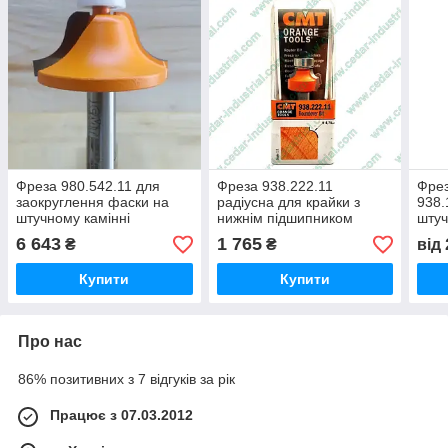
Фреза 980.542.11 для
Фреза 938.222.11
Фрез
заокруглення фаски на
радіусна для крайки з
938.
штучному камінні
нижнім підшипником
штуч
6 643
1 765
₴
₴
від
Купити
Купити
Про нас
86% позитивних з 7 відгуків за рік
Працює з 07.03.2012