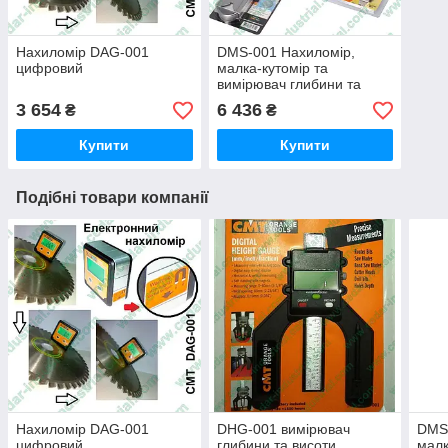
Нахиломір DAG-001
DMS-001 Нахиломір,
цифровий
малка-кутомір та
вимірювач глибини та
висоти комплект
3 654
6 436
₴
₴
Купити
Купити
Подібні товари компанії
Нахиломір DAG-001
DHG-001 вимірювач
DMS-
цифровий
глибини та висоти
малк