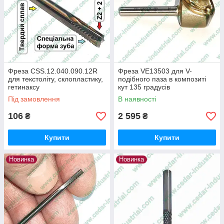
Фреза CSS.12.040.090.12R
Фреза VE13503 для V-
для текстоліту, склопластику,
подібного паза в композиті
гетинаксу
кут 135 градусів
Під замовлення
В наявності
106
2 595
₴
₴
Купити
Купити
Новинка
Новинка