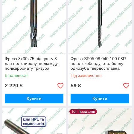
Фреза 8х30х75 під цангу 8
Фреза SP05.08.040.100.08R
для полістиролу, поліаміду,
по алюкобонду, еталбонду
полікарбонату тризуба
однозуба твердосплавна
чорнова
В наявності
Під замовлення
2 220
59
₴
₴
Купити
Купити
Топ продажів