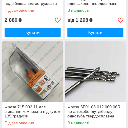
подрібнювачем остружка та
однозаходні твердосплавні
сферичним торцем
Під замовлення
В наявності
2 880
1 298
₴
від
₴
Купити
Купити
Фреза 715.002.11 для
Фреза SP01.03.012.060.06R
згинання композита під кутом
по алюкобонду, дібонду
135 градусів
однозуба твердосплавна
Під замовлення
В наявності