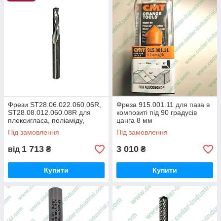
Фрези ST28.06.022.060.06R,
Фреза 915.001.11 для паза в
ST28.08.012.060.08R для
композиті під 90 градусів
плексигласа, поліаміду,
цанга 8 мм
полістиролу односпиральні
Під замовлення
Під замовлення
1 713
3 010
від
₴
₴
Купити
Купити