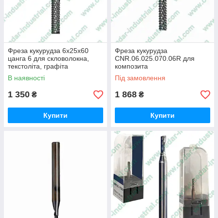
Фреза кукурудза 6х25х60
Фреза кукурудза
цанга 6 для скловолокна,
CNR.06.025.070.06R для
текстоліта, графіта
композита
В наявності
Під замовлення
1 350
1 868
₴
₴
Купити
Купити