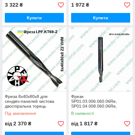
3 322
1 972
₴
₴
Купити
Купити
Фреза 8х40х80х8 для
Фрези
сендвіч-панелей чистова
SP01.03.006.060.06Re,
двоспіральна торець
SP01.04.008.060.06Re,
риб'ячий хвіст
SP01.06.012.060.06He по
Під замовлення
В наявності
Dibond, Alucobond
односпіральні
2 370
1 817
від
₴
від
₴