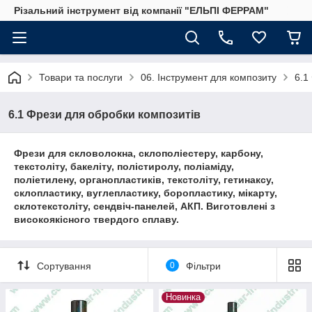
Різальний інструмент від компанії "ЕЛЬПІ ФЕРРАМ"
Товари та послуги
06. Інструмент для композиту
6.1
6.1 Фрези для обробки композитів
Фрези для скловолокна, склополіестеру, карбону,
текстоліту, бакеліту, полістиролу, поліаміду,
поліетилену, органопластиків, текстоліту, гетинаксу,
склопластику, вуглепластику, боропластику, мікарту,
склотекстоліту, сендвіч-панелей, АКП. Виготовлені з
високоякісного твердого сплаву.
Сортування
0
Фільтри
Новинка