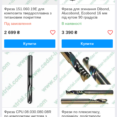
Фреза 151.060.19E для
Фреза для згинання Dibond,
композита твердосплавна з
Alucobond, Ecobond 16 мм
титановим покриттям
під кутом 90 градусів
твердосплавна
Під замовлення
В наявності
2 699
3 390
₴
₴
Купити
Купити
Фреза CPU.08.030.080.08R
Фрези по плексигласу,
по композитам чистова з
поліаміду, полістиролу