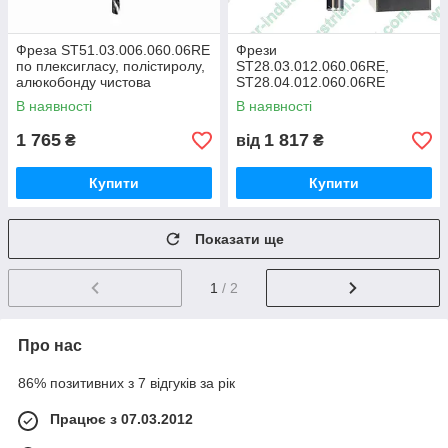
Фреза ST51.03.006.060.06RE
Фрези
по плексигласу, полістиролу,
ST28.03.012.060.06RE,
алюкобонду чистова
ST28.04.012.060.06RE
остружок донизу
односпіральні для
В наявності
В наявності
полікарбонату
1 765
1 817
₴
від
₴
Купити
Купити
Показати ще
1
/ 2
Про нас
86% позитивних з 7 відгуків за рік
Працює з 07.03.2012