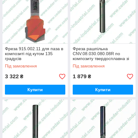
Фреза 915.002.11 для паза в
Фреза рашпільна
композиті під кутом 135
CNV.08.030.080.08R по
градусів
композиту твердосплавна зі
засвердлюванням
Під замовлення
Під замовлення
3 322
1 879
₴
₴
Купити
Купити